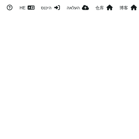
博客
仓库
העלאה
היכנס
HE