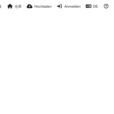
客
仓库
Hochladen
Anmelden
DE