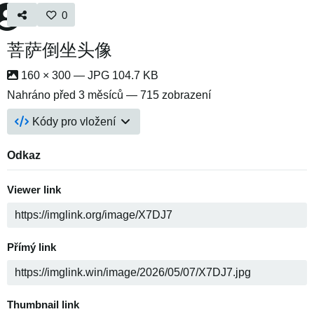
0
菩萨倒坐头像
160 × 300 — JPG 104.7 KB
Nahráno
před 3 měsíců
— 715 zobrazení
Kódy pro vložení
Odkaz
Viewer link
Přímý link
Thumbnail link