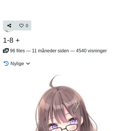
0
1-8 +
96
files
—
11 måneder siden
—
4540 visninger
Nylige