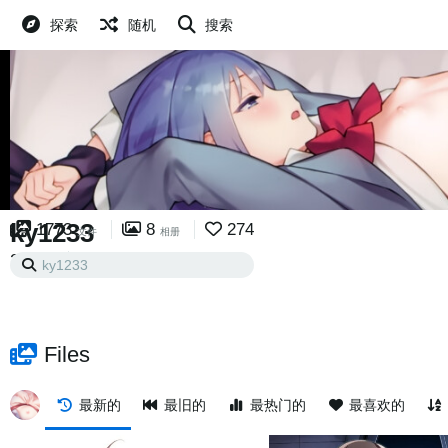
探索
随机
搜索
ky1233
1773
8
274
文件
相册
2
4
已关注
粉丝
Files
最新的
最旧的
最热门的
最喜欢的