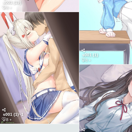
s001 (19)
1-8 +
s001 (1)
1-8 +
s001 (1)~1
1-8 +