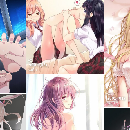
s001 (62)
1-8 +
s001 (61)
1-8 +