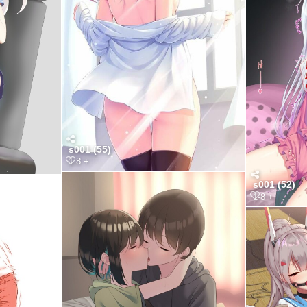
s001 (55)
1-8 +
s001 (52)
1-8 +