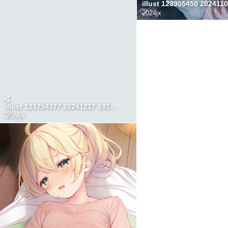
2024jx
illust 123754377 20241217 191549
2024jx