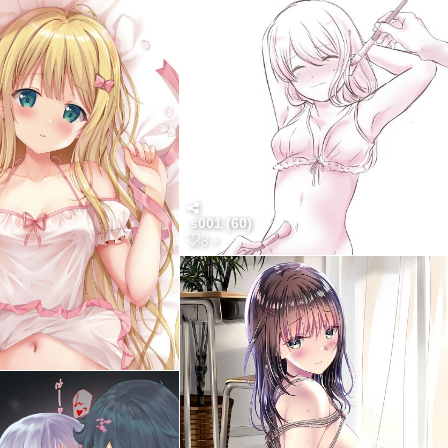
s001 (60)
1-8 +