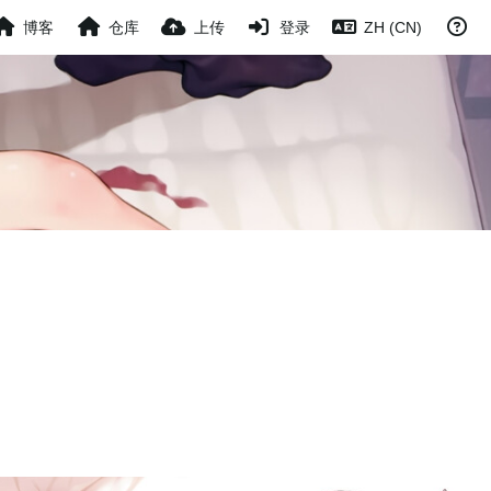
博客
仓库
上传
登录
ZH (CN)