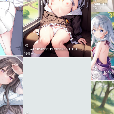
s001 (4)
1-8 +
illust 105692511 20230301 131410
1-8 +
1-8 +