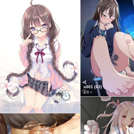
s001 (63)
1-8 +
s001 (66)
1-8 +