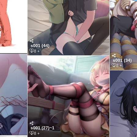
s001 (44)
1-8 +
s001 (34)
1-8 +
s001 (27)~1
1-8 +