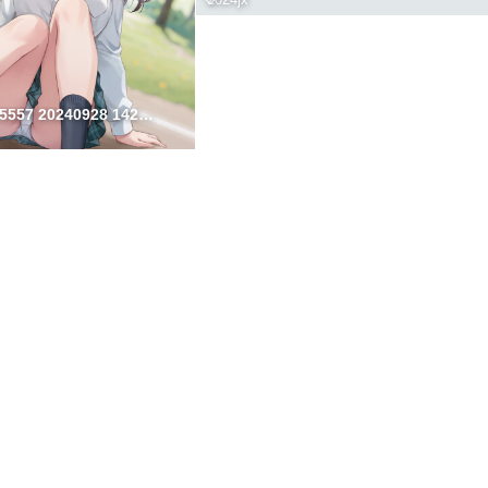
illust 122825557 20240928 142920