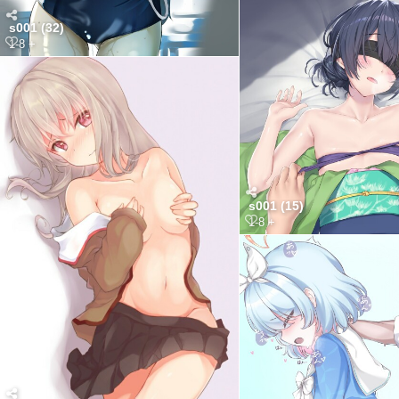
s001 (32)
1-8 +
s001 (15)
1-8 +