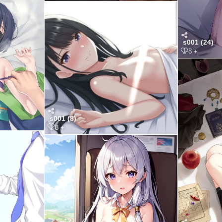
s001 (24)
1-8 +
s001 (8)
1-8 +