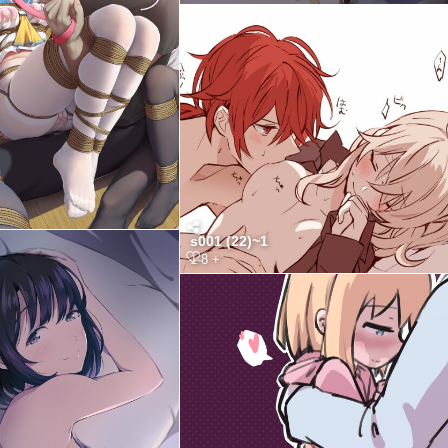
s001 (22)~1
1-8 +