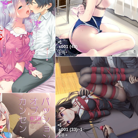
s001 (49)
1-8 +
s001 (33)~1
1-8 +