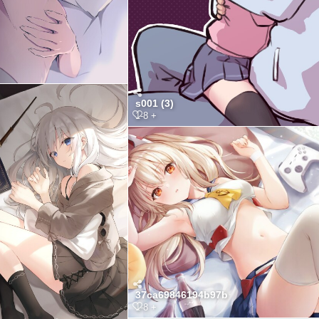
s001 (3)
1-8 +
37ca69846194b97b
1-8 +