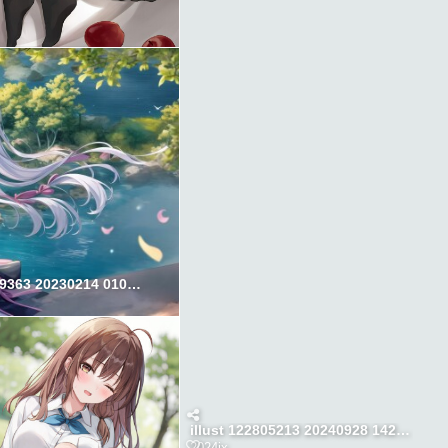
illust 104539363 20230214 010024
illust 122805213 20240928 142945
2024jx