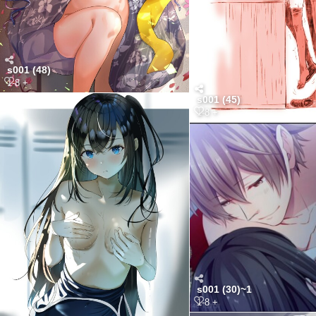
s001 (48)
1-8 +
s001 (45)
1-8 +
s001 (30)~1
1-8 +