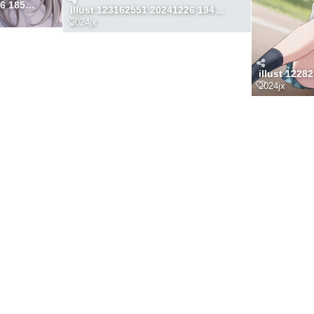
illust 123905450 20241106 185840
illust 123162551 20241226 194108
2024jx
2024jx