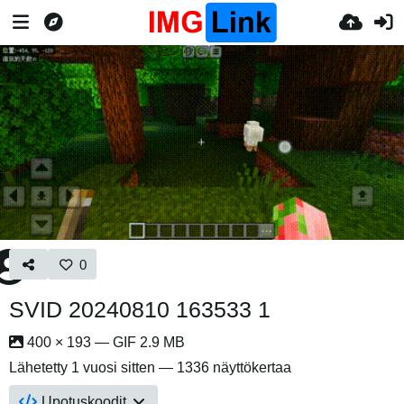
0
SVID 20240810 163533 1
400 × 193 — GIF 2.9 MB
Lähetetty
1 vuosi sitten
— 1336 näyttökertaa
Upotuskoodit