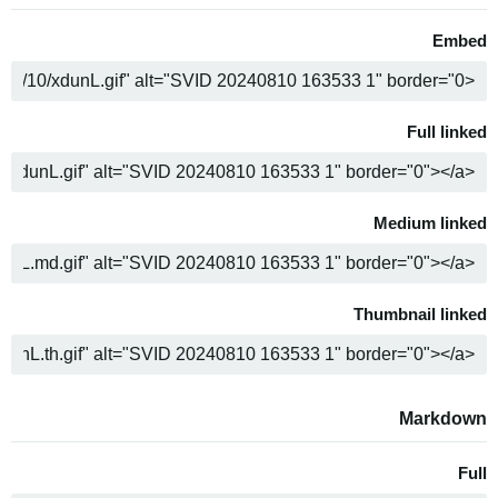
Embed
ن
Full linked
ن
Medium linked
ن
Thumbnail linked
ن
Markdown
Full