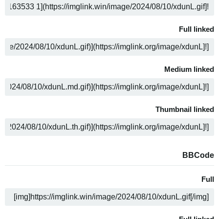
ن
Full linked
ن
Medium linked
ن
Thumbnail linked
ن
BBCode
Full
ن