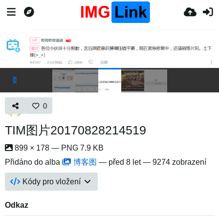
0
TIM图片20170828214519
899 × 178 — PNG 7.9 KB
Přidáno do alba
博客图
—
před 8 let
— 9274 zobrazení
Kódy pro vložení
Odkaz