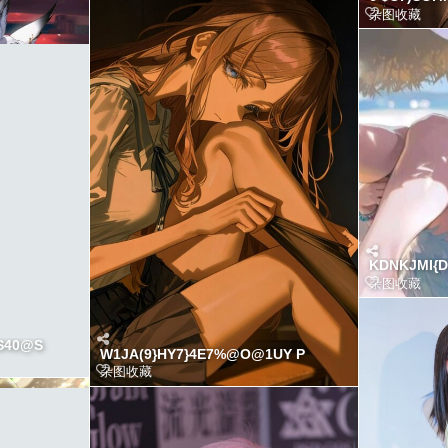
杂图收藏
KDNKJMI{D
杂图收藏
S40@S
W1JA(9}HY7}4E7%@O@1UY P
杂图收藏