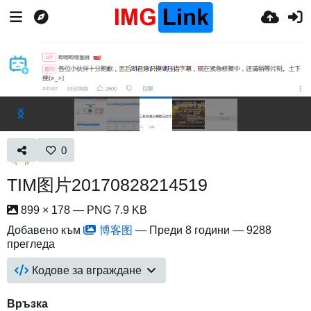
0
TIM图片20170828214519
899 × 178 — PNG 7.9 KB
Добавено към
博客图
—
Преди 8 години
— 9288
прегледа
Кодове за вграждане
Връзка