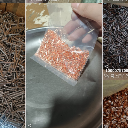
100007570
by
网上用户