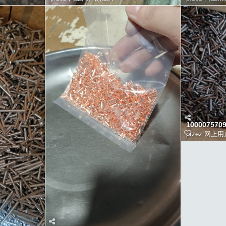
100007570
przez
网上用