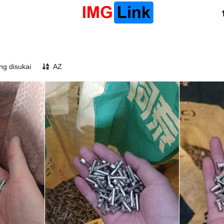
ing disukai
AZ