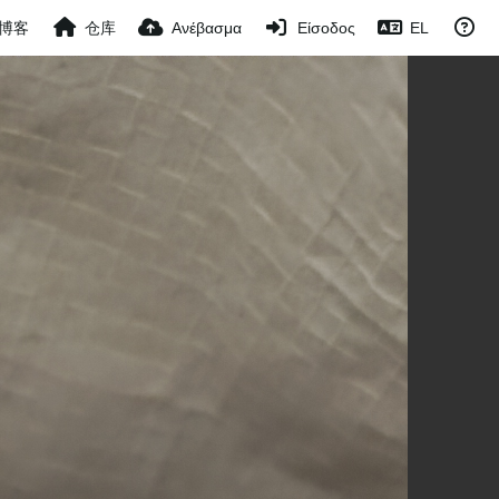
博客
仓库
Ανέβασμα
Είσοδος
EL