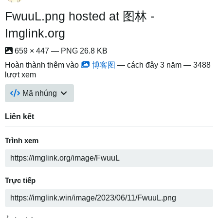
FwuuL.png hosted at 图林 -
Imglink.org
659 × 447 — PNG 26.8 KB
Hoàn thành thêm vào
博客图
—
cách đây 3 năm
— 3488
lượt xem
Mã nhúng
Liên kết
Trình xem
Trực tiếp