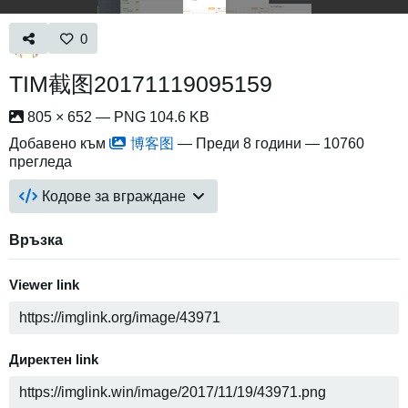
0
TIM截图20171119095159
805 × 652 — PNG 104.6 KB
Добавено към
博客图
—
Преди 8 години
— 10760
прегледа
Кодове за вграждане
Връзка
Viewer link
Директен link