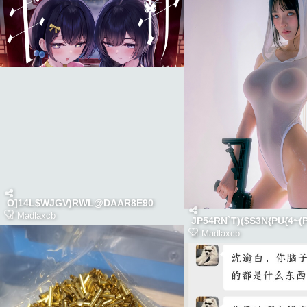
O]14L$WJGV)RWL@DAAR8E90
af
Madlaxcb
JP54RN`T)($S3N{PU{4~(
af
Madlaxcb