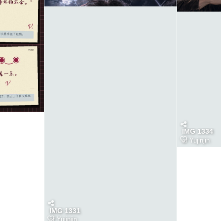
IMG 1334
af
Yujinjin
IMG 1331
af
Yujinjin