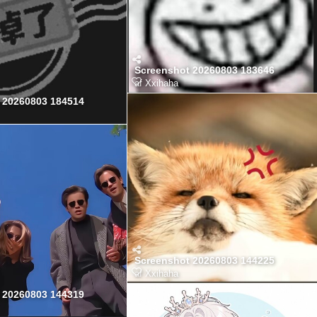
Screenshot 20260803 183646
af
Xxihaha
 20260803 184514
Screenshot 20260803 144225
af
Xxihaha
 20260803 144319