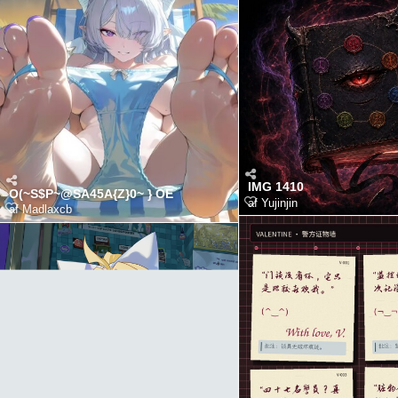
IMG 1410
O(~S$P~@SA45A{Z}0~ } OE
af
Yujinjin
af
Madlaxcb