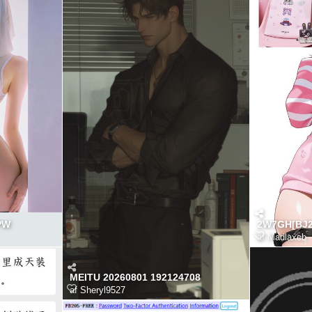
PW
2W7GH[BJ2
af
Madlaxcb
MEITU 20260801 192124708
af
Sheryl9527