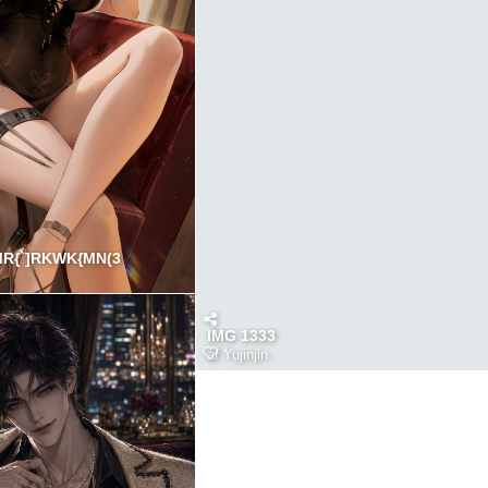
MR{`]RKWK{MN(3
IMG 1333
af
Yujinjin