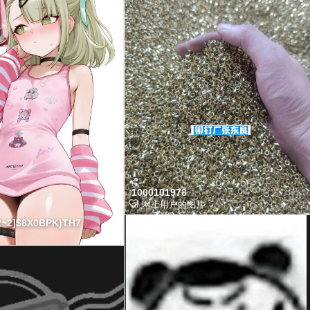
1000101978
af
网上用户的图片
~2]$8X0BPK)TH7