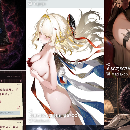
af
Yujinjin
6 $C7)SC7
af
Madlaxcb
05BY957E$I[I4]){I@57CO3
af
Madlaxcb