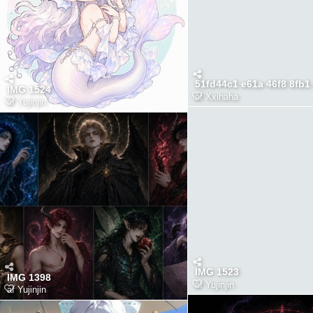
IMG 1524
af
Xxihaha
af
Yujinjin
IMG 1523
IMG 1398
af
Yujinjin
af
Yujinjin