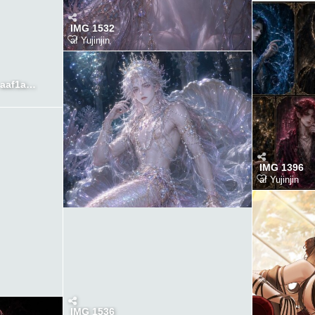
IMG 1532
af
Yujinjin
51fd44c1 e61a 46f8 8fb1 aaf1a7aadad31782304219582.jpeg
IMG 1396
af
Yujinjin
IMG 1536