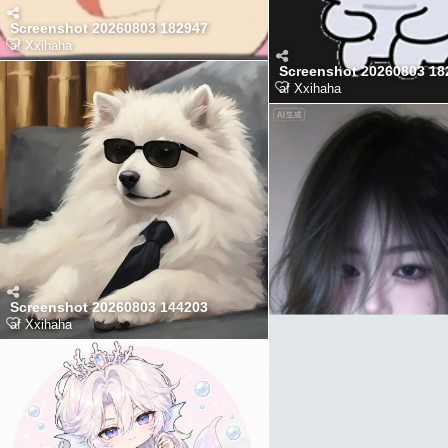
Screenshot 20260803 182947
af
Xxihaha
Screenshot 20260803 18
af
Xxihaha
Screenshot 20260803 144203
af
Xxihaha