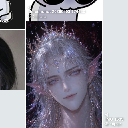
Screenshot 20260803 174639
af
Xxihaha
2023
IMG 1535
af
Yujinjin