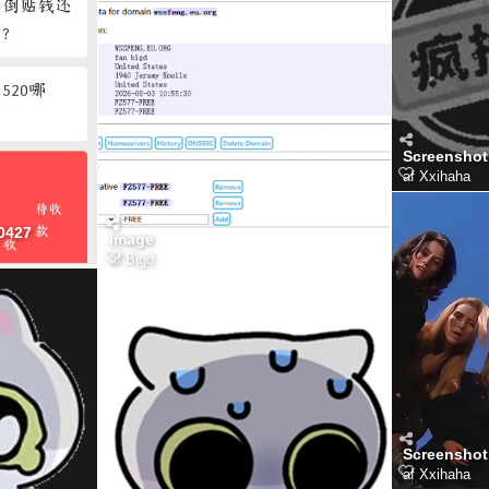
Screenshot
af
Xxihaha
0427
image
af
Bigd
Screenshot
af
Xxihaha