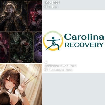
IMG 1408
af
Yujinjin
addiction treatment
af
Recoverycenternc