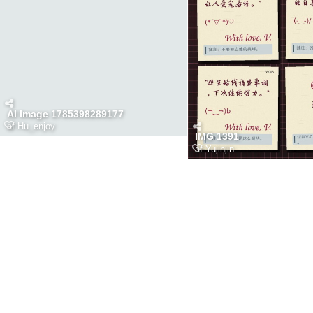
AI Image 1785398289177
af
Hu_enjoy
IMG 1391
af
Yujinjin