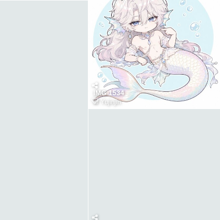
IMG 1534
af
Yujinjin