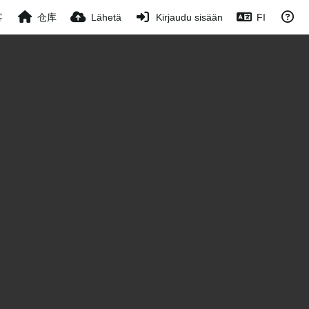
客
仓库
Lähetä
Kirjaudu sisään
FI