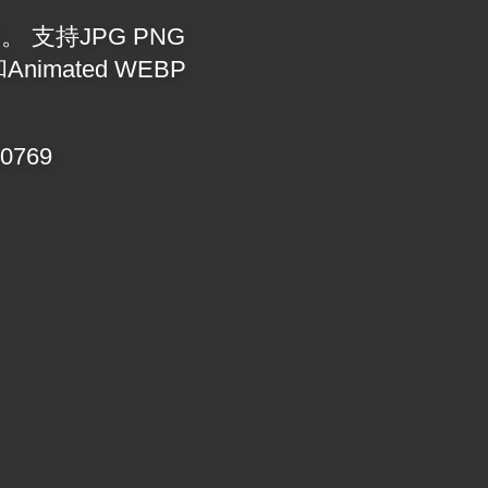
。 支持JPG PNG
Animated WEBP
。
0769