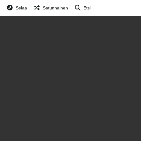
Selaa
Satunnainen
Etsi