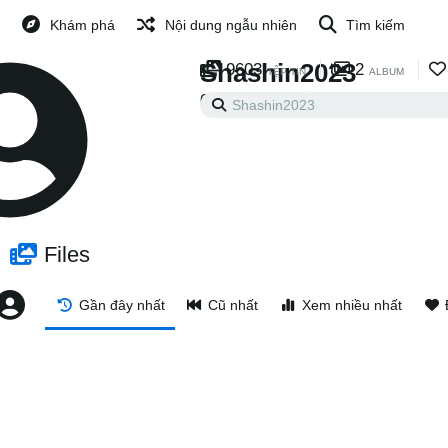
Khám phá
Nội dung ngẫu nhiên
Tìm kiếm
Shashin2023
9603
2
TỆP TIN
ALBUM
0
0
ĐANG THEO DÕI
NGƯỜI THEO DÕI
Files
Gần đây nhất
Cũ nhất
Xem nhiều nhất