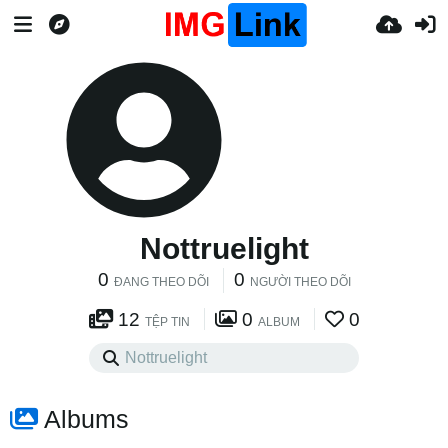
Nottruelight
0
0
ĐANG THEO DÕI
NGƯỜI THEO DÕI
12
0
0
TỆP TIN
ALBUM
Albums