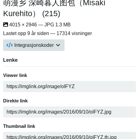
萌漫乡 深崎暮人图包（Misaki
Kurehito） (215)
4015 × 2946 — JPG 1.3 MB
Lastet opp
9 år siden
— 17314 visninger
Integrasjonskoder
Lenke
Viewer link
Direkte link
Thumbnail link