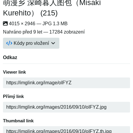
萌漫乡 深崎暮人图包（Misaki
Kurehito） (215)
4015 × 2946 — JPG 1.3 MB
Nahráno
před 9 let
— 17284 zobrazení
Kódy pro vložení
Odkaz
Viewer link
Přímý link
Thumbnail link