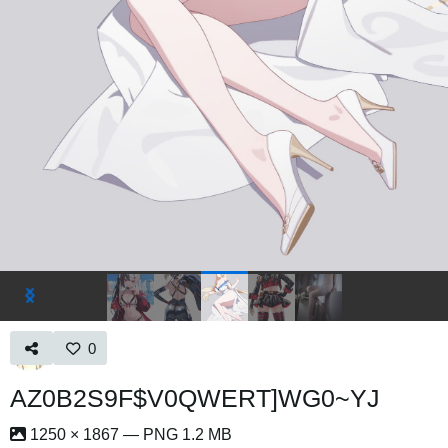
0
AZ0B2S9F$V0QWERT]WG0~YJ
1250 × 1867 — PNG 1.2 MB