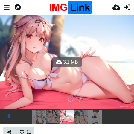
3.1 MB
11