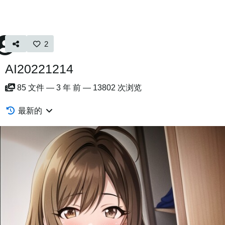
2
AI20221214
85
文件
—
3 年 前
—
13802 次浏览
最新的