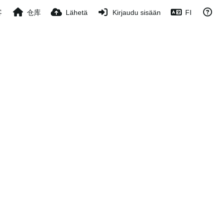
客
仓库
Lähetä
Kirjaudu sisään
FI