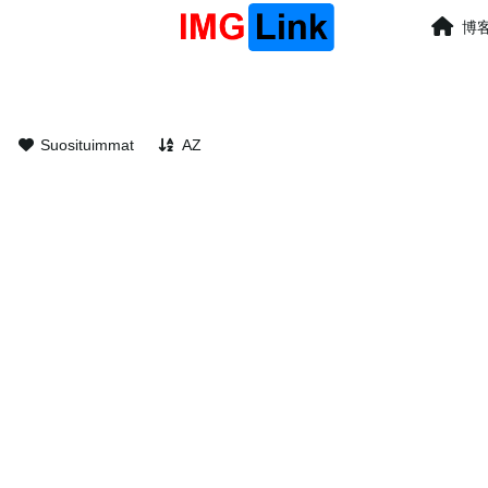
博
Suosituimmat
AZ