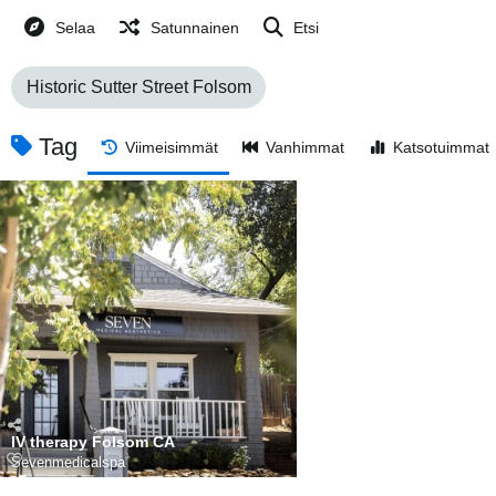
Selaa
Satunnainen
Etsi
Historic Sutter Street Folsom
Tag
Viimeisimmät
Vanhimmat
Katsotuimmat
IV therapy Folsom CA
Sevenmedicalspa