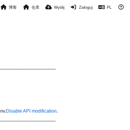
博客
仓库
Wyślij
Zaloguj
PL
~~~~~~~~~~~~~~~~~~~~~~
nv.
Disable API modification
.
~~~~~~~~~~~~~~~~~~~~~~