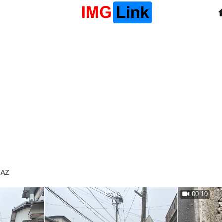
AZ
00:10