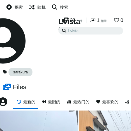
探索
随机
搜索
Lvista
20
1
0
文件
相册
0
0
已关注
粉丝
sarakura
Files
最新的
最旧的
最热门的
最喜欢的