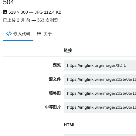
504
519 × 300 — JPG 112.4 KB
已上传
2 月 前
— 363 次浏览
嵌入代码
关于
链接
预览
源文件
缩略图
中等图片
HTML