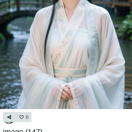
0
image (147)