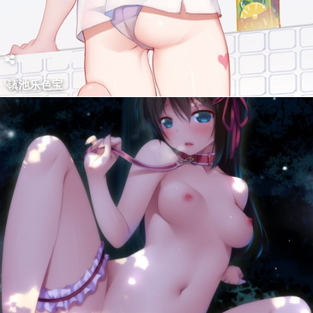
镇池乐色宝