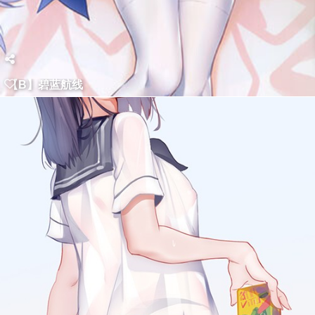
【B】碧蓝航线