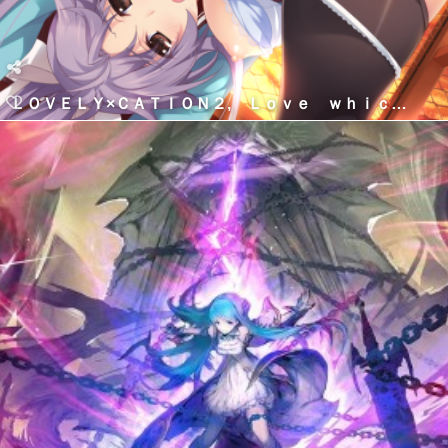
ＬＯＶＥＬＹ×ＣＡＴＩＯＮ２, Ｌｏｖｅ ｗｈｉｃｈ ｃｏｎｔｉｎｕｅｓ ｅｔｅｒｎａｌｌｙ