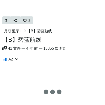
2
月萌图库1
【B】碧蓝航线
【B】碧蓝航线
41
文件
—
4 年 前
—
13355 次浏览
AZ