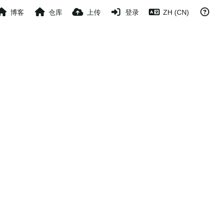
博客
仓库
上传
登录
ZH (CN)