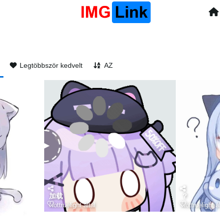
Legtöbbször kedvelt
AZ
加载
？
Nottruelight
által
Nottruelight
ál