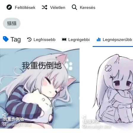
Feltöltések
Véletlen
Keresés
猫猫
Tag
Legfrissebb
Legrégebbi
Legnépszerűbb
我重伤倒地
猫猫哭哭
Nottruelight
által
Nottruelight
által