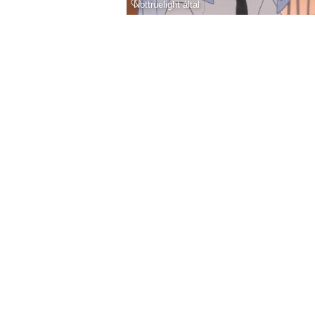
Nottruelight
által