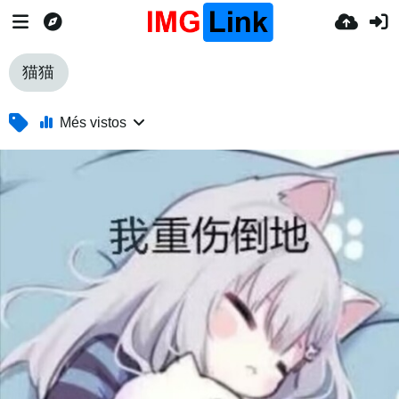
猫猫
Més vistos