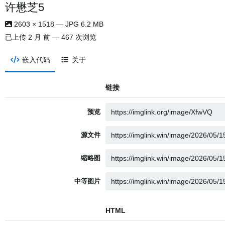
许懋芝5
2603 × 1518 — JPG 6.2 MB
已上传
2 月 前
— 467 次浏览
嵌入代码
关于
链接
预览
源文件
缩略图
中等图片
HTML