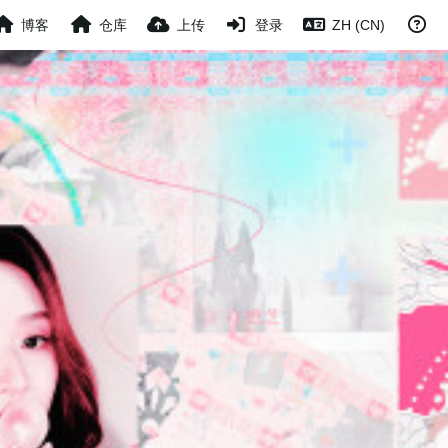
博客
仓库
上传
登录
ZH (CN)