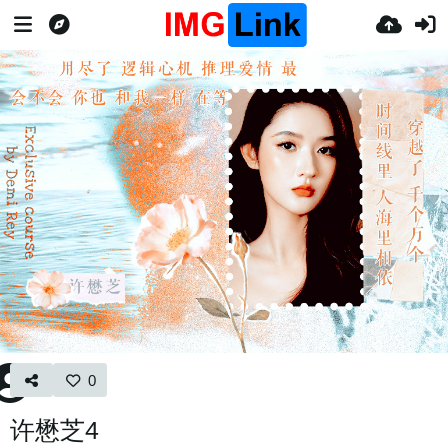
0
许懋芝4