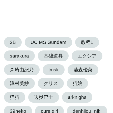
2B
UC MS Gundam
教程1
sarakura
基础道具
エクシア
森崎由紀乃
tmsk
藤森優菜
澤村美紗
クリス
猫娘
猫猫
边狱巴士
arknighs
39neko
cure girl
denhijou_niki